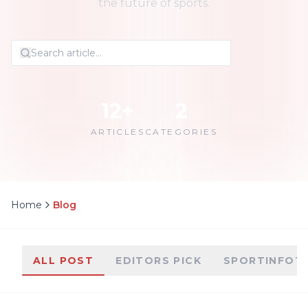
the future of sports.
12
+
2
ARTICLES
CATEGORIES
Home
Blog
ALL POST
EDITORS PICK
SPORTINFOT