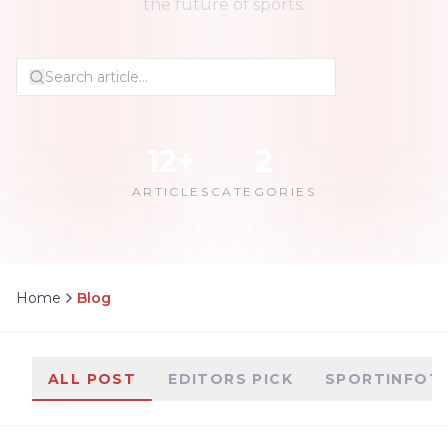
the future of sports.
12
+
2
ARTICLES
CATEGORIES
Home
Blog
ALL POST
EDITORS PICK
SPORTINFOT